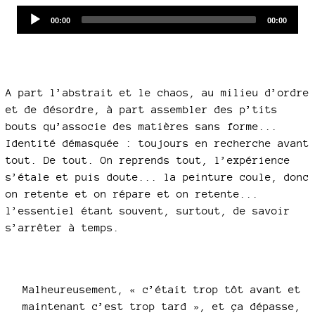
Audio
Current
Total
00:00
00:00
time
duration
Player
A part l’abstrait et le chaos, au milieu d’ordre
et de désordre, à part assembler des p’tits
bouts qu’associe des matières sans forme...
Identité démasquée : toujours en recherche avant
tout. De tout. On reprends tout, l’expérience
s’étale et puis doute... la peinture coule, donc
on retente et on répare et on retente...
l’essentiel étant souvent, surtout, de savoir
s’arrêter à temps.
Malheureusement, « c’était trop tôt avant et
maintenant c’est trop tard », et ça dépasse,