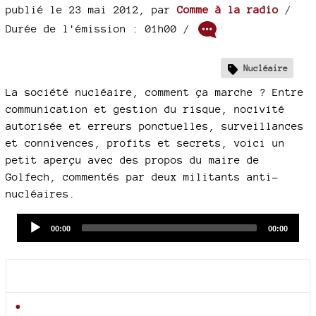
publié le 23 mai 2012
,
par
Comme à la radio
/
Durée de l'émission : 01h00
/
Nucléaire
La société nucléaire, comment ça marche ? Entre
communication et gestion du risque, nocivité
autorisée et erreurs ponctuelles, surveillances
et connivences, profits et secrets, voici un
petit aperçu avec des propos du maire de
Golfech, commentés par deux militants anti-
nucléaires.
Audio
Current
Total
00:00
00:00
time
duration
Player
Documents joints