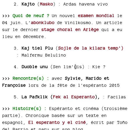
2.
Kajto
(
Masko
)
: Ardas havena vivo
>>>
Quoi de neuf ?
Un nouvel
examen mondial
le
04 juin. L'
abonklubo
de Vinilkosmo. Un article
sur le dernier
stage choral en Ariège
qui a eu
lieu en décembre.
3.
Kaj tiel Plu
(
Sojle de la kilara temp')
:
Malfermu Belulino
4.
Duoble unu
(Sen lim'ĝis) :
Kie ?
>>>
Rencontre(s) :
avec
Sylvie, Marido et
Françoise
lors de la fête de l'espéranto 2015
5.
La Pafklik
(
Fek al Esperanto
)
,
:
Facilas
>>>
Histoire(s) :
Espéranto et cinéma (troisième
partie). Chronique basée sur un texte en
espagnol,
El esperanto y el ciné
, écrit par Toño
del Barrio et paru sur son blog,