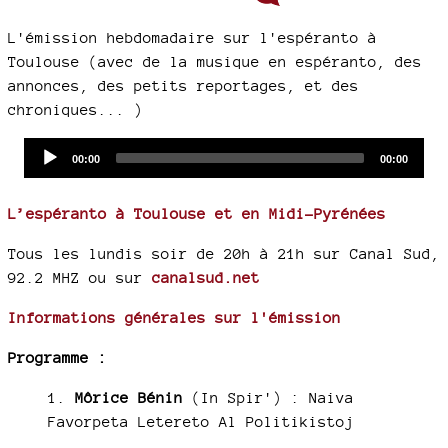
L'émission hebdomadaire sur l'espéranto à
Toulouse (avec de la musique en espéranto, des
annonces, des petits reportages, et des
chroniques... )
Audio
Current
Total
00:00
00:00
time
duration
Player
L’espéranto à Toulouse et en Midi-Pyrénées
Tous les lundis soir de 20h à 21h sur Canal Sud,
92.2 MHZ ou sur
canalsud.net
Informations générales sur l'émission
Programme :
1.
Môrice Bénin
(In Spir') :
Naiva
Favorpeta Letereto Al Politikistoj