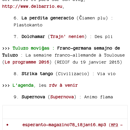
http://www.delbarrio.eu
,
6.
La perdita generacio
(Ĉiamen plu) :
Plastokanto
7.
Dolchamar
(
Trajn' nenien
) :
Des pli
>>>
Tuluzo moviĝas :
Franc-germana semajno de
Tuluzo
: La semaine franco-allemande à Toulouse
(
Le programme 2016
) (REDIF du 19 janvier 2015)
8.
Strika tango
(Civilizacio) :
Via vio
>>>
L'agenda
,
les
rdv à venir
9.
Supernova
(
Supernova
) : Animo flama
Documents joints
esperanto-magazino78_18jan16.mp3
(
MP3
-