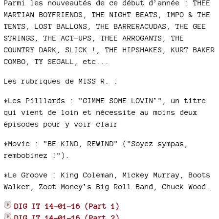
Parmi les nouveautés de ce début d’année : THEE
MARTIAN BOYFRIENDS, THE NIGHT BEATS, IMPO & THE
TENTS, LOST BALLONS, THE BARRERACUDAS, THE GEE
STRINGS, THE ACT-UPS, THEE ARROGANTS, THE
COUNTRY DARK, SLICK !, THE HIPSHAKES, KURT BAKER
COMBO, TY SEGALL, etc...
Les rubriques de MISS R. :
*Les Pilllards : "GIMME SOME LOVIN’", un titre
qui vient de loin et nécessite au moins deux
épisodes pour y voir clair
*Movie : "BE KIND, REWIND" ("Soyez sympas,
rembobinez !").
*Le Groove : King Coleman, Mickey Murray, Boots
Walker, Zoot Money’s Big Roll Band, Chuck Wood.
DIG IT 14-01-16 (Part 1)
DIG IT 14-01-16 (Part 2)