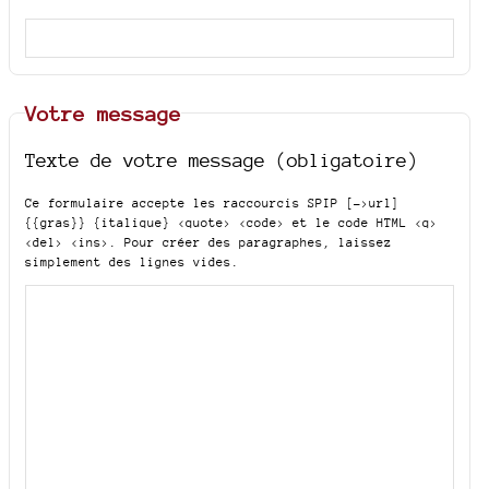
Votre message
Texte de votre message (obligatoire)
Ce formulaire accepte les raccourcis SPIP
[->url]
{{gras}} {italique} <quote> <code>
et le code HTML
<q>
<del> <ins>
. Pour créer des paragraphes, laissez
simplement des lignes vides.