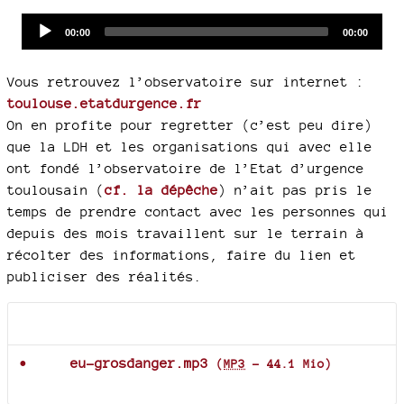
Audio
Current
Total
00:00
00:00
time
duration
Player
Vous retrouvez l’observatoire sur internet :
toulouse.etatdurgence.fr
On en profite pour regretter (c’est peu dire)
que la LDH et les organisations qui avec elle
ont fondé l’observatoire de l’Etat d’urgence
toulousain (
cf. la dépêche
) n’ait pas pris le
temps de prendre contact avec les personnes qui
depuis des mois travaillent sur le terrain à
récolter des informations, faire du lien et
publiciser des réalités.
Documents joints
eu-grosdanger.mp3
(
MP3
-
44.1 Mio
)