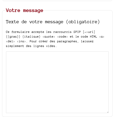
Votre message
Texte de votre message (obligatoire)
Ce formulaire accepte les raccourcis SPIP
[->url]
{{gras}} {italique} <quote> <code>
et le code HTML
<q>
<del> <ins>
. Pour créer des paragraphes, laissez
simplement des lignes vides.