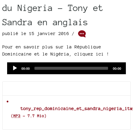
du Nigeria - Tony et
Sandra en anglais
publié le 15 janvier 2016 /
Pour en savoir plus sur la République
Dominicaine et le Nigéria, cliquez ici !
Audio
Current
Total
00:00
00:00
time
duration
Player
Documents joints
tony_rep_dominicaine_et_sandra_nigeria_itw
(
MP3
-
7.7 Mio
)