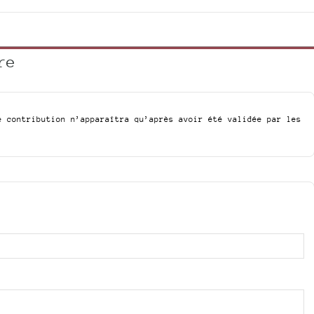
volume.
re
e contribution n’apparaîtra qu’après avoir été validée par les