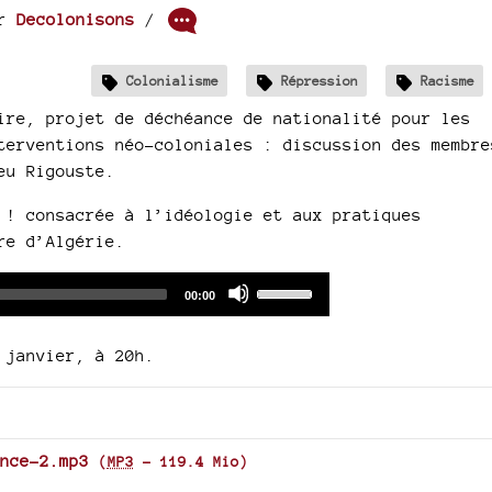
ar
Decolonisons
/
Colonialisme
Répression
Racisme
ire, projet de déchéance de nationalité pour les
terventions néo-coloniales : discussion des membre
eu Rigouste.
 ! consacrée à l’idéologie et aux pratiques
re d’Algérie.
Audio
Use
Total
00:00
duration
Player
Up/Down
Arrow
 janvier, à 20h.
keys
to
increase
or
nce-2.mp3
(
MP3
-
119.4 Mio
)
decrease