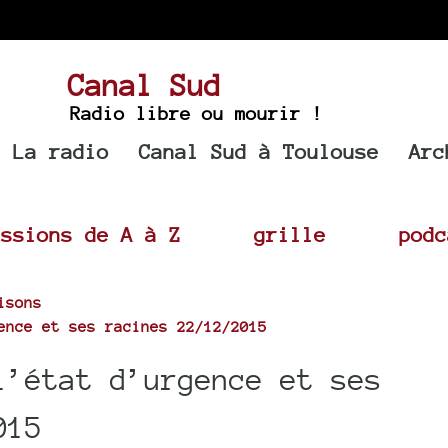
Canal Sud
Radio libre ou mourir !
La radio
Canal Sud à Toulouse
Arc
issions de A à Z
grille
podc
isons
ence et ses racines 22/12/2015
l’état d’urgence et ses
015