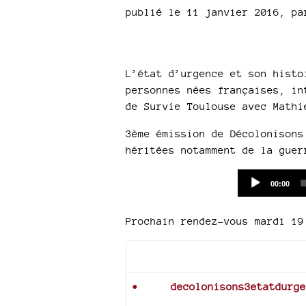
publié le 11 janvier 2016
,
p
L’état d’urgence et son histo
personnes nées françaises, in
de Survie Toulouse avec Mathi
3ème émission de Décolonisons
héritées notamment de la guer
Current
00:00
time
Prochain rendez-vous mardi 19
Documents joints
decolonisons3etatdurge