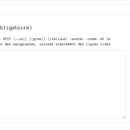
obligatoire)
is SPIP
[->url] {{gras}} {italique} <quote> <code>
et le
er des paragraphes, laissez simplement des lignes vides.