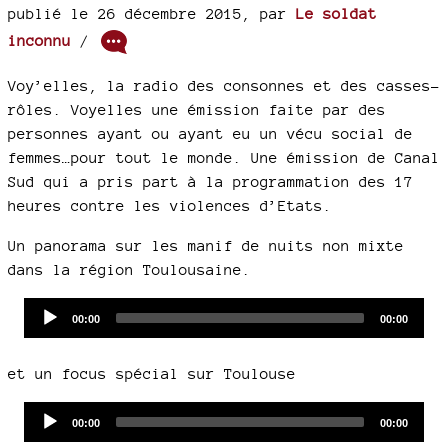
publié le 26 décembre 2015
,
par
Le soldat
inconnu
/
Voy’elles, la radio des consonnes et des casses-
rôles. Voyelles une émission faite par des
personnes ayant ou ayant eu un vécu social de
femmes…pour tout le monde. Une émission de Canal
Sud qui a pris part à la programmation des 17
heures contre les violences d’Etats.
Un panorama sur les manif de nuits non mixte
dans la région Toulousaine.
Audio
Current
Total
00:00
00:00
time
duration
Player
et un focus spécial sur Toulouse
Audio
Current
Total
00:00
00:00
time
duration
Player