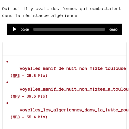
Oui oui il y avait des femmes qui combattaient
dans la résistance algérienne...
Audio
Current
Total
00:00
00:00
time
duration
Player
Documents joints
voyelles_manif_de_nuit_non_mixte_toulouse_
(
MP3
-
28.8 Mio
)
voyelles_manif_de_nuit_non_mixtes_a_toulou
(
MP3
-
39.6 Mio
)
voyelles_les_algeriennes_dans_la_lutte_pou
(
MP3
-
55.4 Mio
)