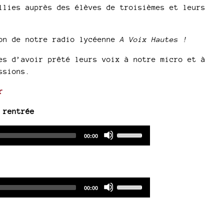
llies auprès des élèves de troisièmes et leurs
ion de notre radio lycéenne
A Voix Hautes !
es d’avoir prêté leurs voix à notre micro et à
ssions.
r
 rentrée
Audio
Use
Total
00:00
duration
Player
Up/Down
Arrow
keys
to
Audio
Use
Total
00:00
increase
duration
Player
Up/Down
or
Arrow
decrease
keys