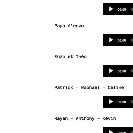
Current
00:00
time
Papa d’enzo
Current
00:00
time
Enzo et Théo
Current
00:00
time
Patrick - Raphaël - Celine
Current
00:00
time
Rayan - Anthony - Kévin
Current