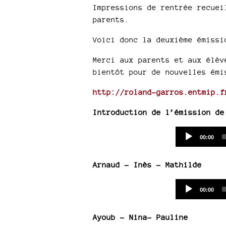
Impressions de rentrée recuei
parents.
Voici donc la deuxième émiss
Merci aux parents et aux élèv
bientôt pour de nouvelles émi
http://roland-garros.entmip.f
Introduction de l’émission de
Current
00:00
time
Arnaud - Inès - Mathilde
Current
00:00
time
Ayoub - Nina- Pauline