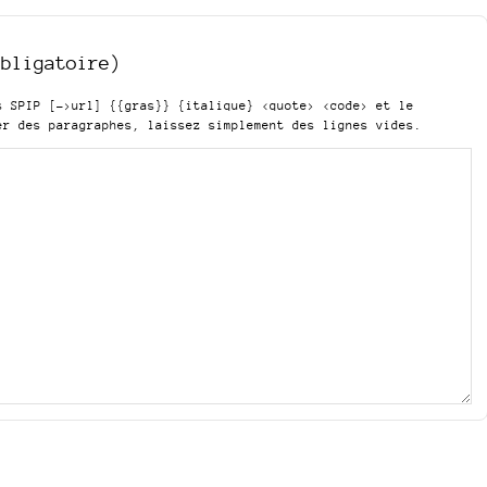
obligatoire)
is SPIP
[->url] {{gras}} {italique} <quote> <code>
et le
er des paragraphes, laissez simplement des lignes vides.