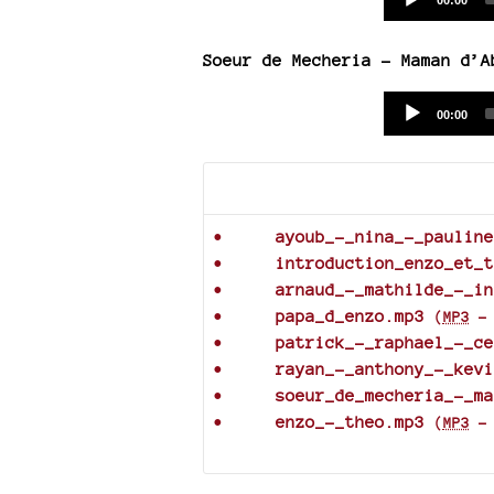
00:00
time
Soeur de Mecheria - Maman d’A
Current
00:00
time
Documents joints
ayoub_-_nina_-_pauline
introduction_enzo_et_t
arnaud_-_mathilde_-_in
papa_d_enzo.mp3
(
MP3
patrick_-_raphael_-_ce
rayan_-_anthony_-_kevi
soeur_de_mecheria_-_ma
enzo_-_theo.mp3
(
MP3