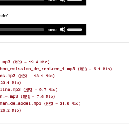
00:00
increase
duration
Player
Up/Down
or
Arrow
decrease
bdel
keys
volume.
to
Audio
Use
Total
00:00
increase
duration
Player
Up/Down
or
Arrow
decrease
keys
volume.
to
increase
.mp3
(
MP3
-
19.4 Mio
)
or
heo_emission_de_rentree_1.mp3
(
MP3
-
5.1 Mio
)
decrease
es.mp3
(
MP3
-
13.1 Mio
)
volume.
-
23.1 Mio
)
line.mp3
(
MP3
-
9.7 Mio
)
n_-.mp3
(
MP3
-
7.6 Mio
)
man_de_abdel.mp3
(
MP3
-
21.6 Mio
)
-
26.2 Mio
)