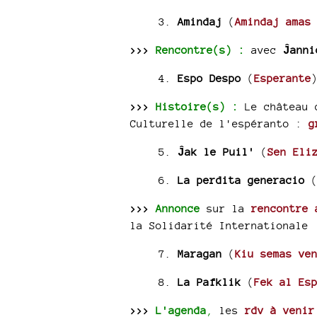
3.
Amindaj
(
Amindaj amas
>>>
Rencontre(s) :
avec
Ĵann
4.
Espo Despo
(
Esperante
>>>
Histoire(s) :
Le château d
Culturelle de l'espéranto :
gr
5.
Ĵak le Puil'
(
Sen Eli
6.
La perdita generacio
>>>
Annonce
sur la
rencontre
la Solidarité Internationale
7.
Maragan
(
Kiu semas ve
8.
La Pafklik
(
Fek al Es
>>>
L'agenda
,
les
rdv à venir