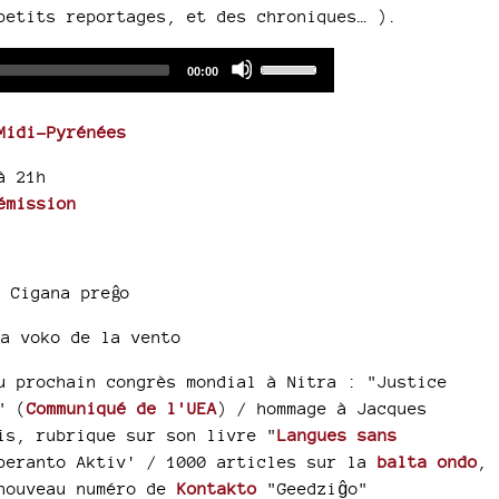
petits reportages, et des chroniques… ).
Audio
Use
Total
00:00
duration
Player
Up/Down
Arrow
Midi-Pyrénées
keys
to
à 21h
increase
émission
or
decrease
volume.
:
Cigana preĝo
La voko de la vento
 prochain congrès mondial à Nitra : "Justice
" (
Communiqué de l'UEA
) / hommage à Jacques
is, rubrique sur son livre "
Langues sans
peranto Aktiv' / 1000 articles sur la
balta ondo
,
ouveau numéro de
Kontakto
"Geedziĝo"