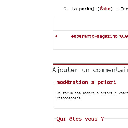
9.
La porkoj
(
Ŝako
) :
En
Documents joints
esperanto-magazino70_0
Ajouter un commentai
modération a priori
Ce forum est modéré a priori : votr
responsables.
Qui êtes-vous ?