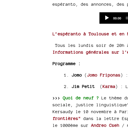
espéranto, des annonces, des 
Current
00:00
time
L’espéranto à Toulouse et en 
Tous les lundis soir de 20h 
Informations générales sur l'
Programme :
1.
Jomo
(
Jomo Friponas
) 
2.
Jim Petit
(
Karma
) :
>>>
Quoi de neuf ?
Le thème du
sociale, justice linguistique
Kersaudy le 10 novembre à Par
frontières"
dans la lettre Es
le 1000ème sur
Andreo Cseh
/ n