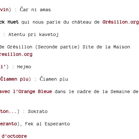
 vin
) :
Ĉar ni amas
ick Huet
qui nous parle du château de
Grésillon.org
) :
Atentu pri kavetoj
e Grésillon (Seconde partie) Site de la Maison
esillon.org
zi'
) :
Hejmo
(
Ĉiamen plu
)
: Ĉiamen plu
 avec l'Orange Bleue
dans le cadre de la Semaine de
nton...
) :
Sokrato
peranto
)
, Fek al Esperanto
 d'octobre