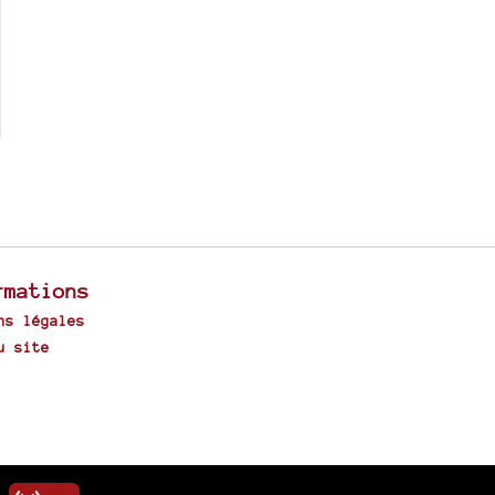
rmations
ns légales
u site