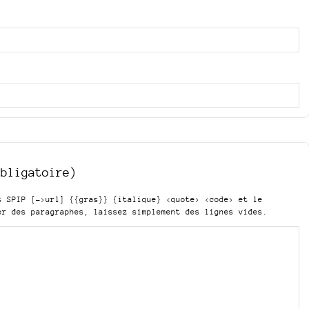
obligatoire)
is SPIP
[->url] {{gras}} {italique} <quote> <code>
et le
er des paragraphes, laissez simplement des lignes vides.