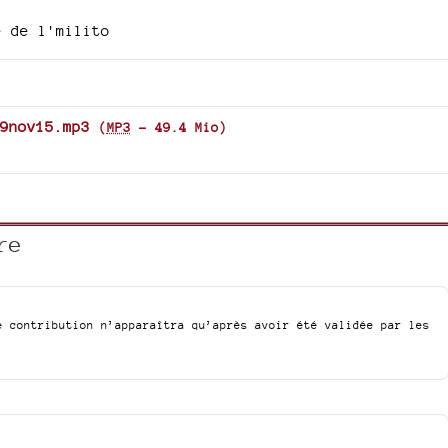
e de l'milito
9nov15.mp3
(
MP3
-
49.4 Mio
)
re
e contribution n’apparaîtra qu’après avoir été validée par les