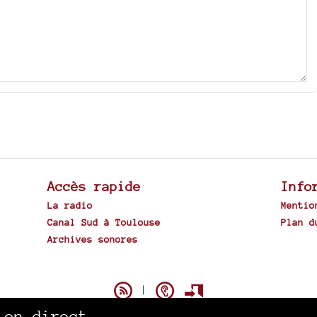
Accès rapide
Info
La radio
Mentio
Canal Sud à Toulouse
Plan d
Archives sonores
Spip
|
 en direct