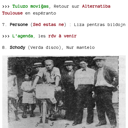
>>>
Tuluzo moviĝas
, Retour sur
Alternatiba
Toulouse
en espéranto
7.
Persone
(
Sed estas ne
) :
Liza pentras bildojn
>>>
L'agenda
,
les
rdv à venir
8.
Schody
(Verda disco)
, Nur mantelo