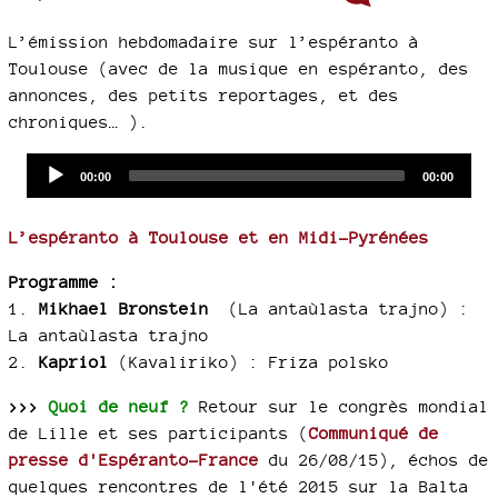
L’émission hebdomadaire sur l’espéranto à
Toulouse (avec de la musique en espéranto, des
annonces, des petits reportages, et des
chroniques… ).
Audio
Current
Total
00:00
00:00
time
duration
Player
L’espéranto à Toulouse et en Midi-Pyrénées
Programme :
1.
Mikhael Bronstein
(La antaùlasta trajno) :
La antaùlasta trajno
2.
Kapriol
(Kavaliriko) :
Friza polsko
>>>
Quoi de neuf ?
Retour sur le congrès mondial
de Lille et ses participants (
Communiqué de
presse d'Espéranto-France
du 26/08/15), échos de
quelques rencontres de l'été 2015 sur la Balta