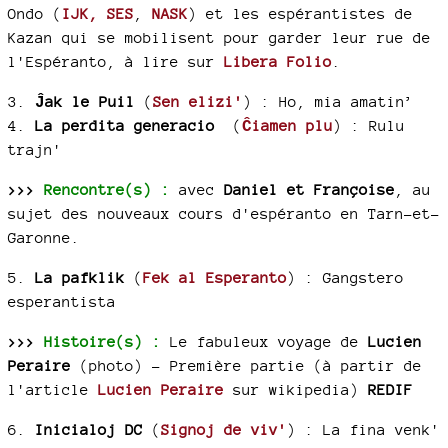
Ondo (
IJK,
SES
,
NASK
) et les espérantistes de
Kazan qui se mobilisent pour garder leur rue de
l'Espéranto, à lire sur
Libera Folio
.
3.
Ĵak le Puil
(
Sen elizi'
) :
Ho, mia amatin’
4.
La perdita generacio
(
Ĉiamen plu
) :
Rulu
trajn'
>>>
Rencontre(s) :
avec
Daniel et Françoise
, au
sujet des nouveaux cours d'espéranto en Tarn-et-
Garonne.
5.
La pafklik
(
Fek al Esperanto
) :
Gangstero
esperantista
>>>
Histoire(s) :
Le fabuleux voyage de
Lucien
Peraire
(photo) - Première partie (à partir de
l'article
Lucien Peraire
sur wikipedia)
REDIF
6.
Inicialoj DC
(
Signoj de viv'
) :
La fina venk'