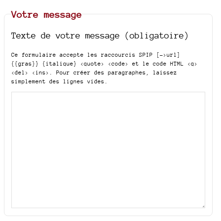
Votre message
Texte de votre message (obligatoire)
Ce formulaire accepte les raccourcis SPIP
[->url]
{{gras}} {italique} <quote> <code>
et le code HTML
<q>
<del> <ins>
. Pour créer des paragraphes, laissez
simplement des lignes vides.