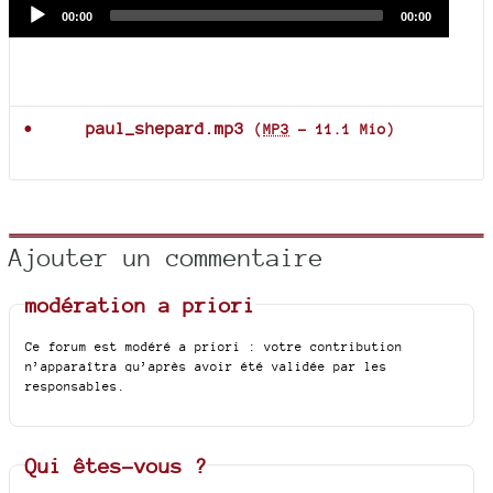
Audio
Current
Total
00:00
00:00
time
duration
Player
Documents joints
paul_shepard.mp3
(
MP3
-
11.1 Mio
)
Ajouter un commentaire
modération a priori
Ce forum est modéré a priori : votre contribution
n’apparaîtra qu’après avoir été validée par les
responsables.
Qui êtes-vous ?